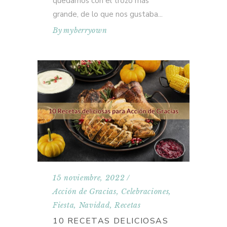
quedarnos con el trozo más
grande, de lo que nos gustaba
By
myberryown
15 noviembre, 2022
Acción de Gracias
,
Celebraciones
,
Fiesta
,
Navidad
,
Recetas
10 RECETAS DELICIOSAS