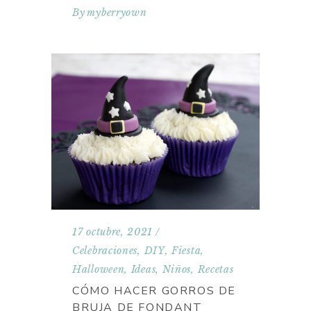
By
myberryown
17 octubre, 2021
Celebraciones
,
DIY
,
Fiesta
,
Halloween
,
Ideas
,
Niños
,
Recetas
CÓMO HACER GORROS DE
BRUJA DE FONDANT