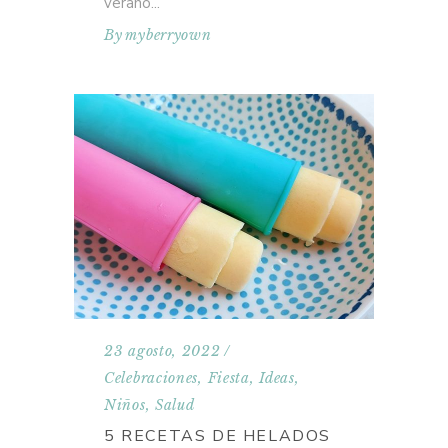
verano
By
myberryown
23 agosto, 2022
Celebraciones
,
Fiesta
,
Ideas
,
Niños
,
Salud
5 RECETAS DE HELADOS