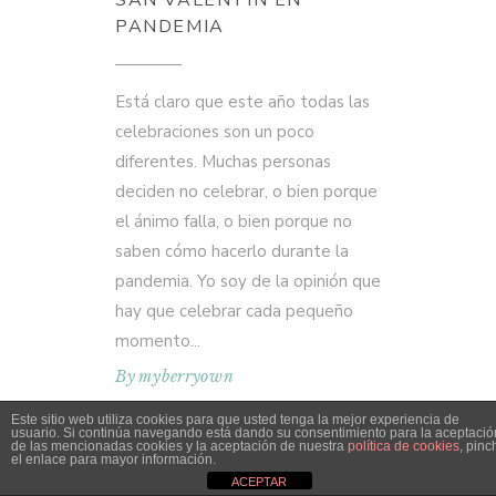
SAN VALENTÍN EN
PANDEMIA
Está claro que este año todas las
celebraciones son un poco
diferentes. Muchas personas
deciden no celebrar, o bien porque
el ánimo falla, o bien porque no
saben cómo hacerlo durante la
pandemia. Yo soy de la opinión que
hay que celebrar cada pequeño
momento
By
myberryown
Este sitio web utiliza cookies para que usted tenga la mejor experiencia de
usuario. Si continúa navegando está dando su consentimiento para la aceptació
de las mencionadas cookies y la aceptación de nuestra
política de cookies
, pinc
el enlace para mayor información.
ACEPTAR