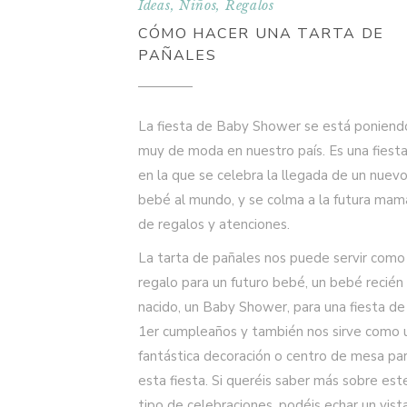
Ideas
,
Niños
,
Regalos
CÓMO HACER UNA TARTA DE
PAÑALES
La fiesta de Baby Shower se está poniend
muy de moda en nuestro país. Es una fiest
en la que se celebra la llegada de un nuev
bebé al mundo, y se colma a la futura mam
de regalos y atenciones.
La tarta de pañales nos puede servir como
regalo para un futuro bebé, un bebé recién
nacido, un Baby Shower, para una fiesta de
1er cumpleaños y también nos sirve como 
fantástica decoración o centro de mesa pa
esta fiesta. Si queréis saber más sobre est
tipo de celebraciones, podéis echar un vist