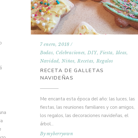
o
7 enero, 2018
a
Bodas
,
Celebraciones
,
DIY
,
Fiesta
,
Ideas
,
o
Navidad
,
Niños
,
Recetas
,
Regalos
á
RECETA DE GALLETAS
NAVIDEÑAS
Me encanta esta época del año: las luces, las
fiestas, las reuniones familiares y con amigos,
una
los regalos, las decoraciones navideñas, el
ra
árbol
e
By
myberryown
azo