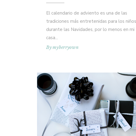
El calendario de adviento es una de las
tradiciones más entretenidas para los niño
durante las Navidades, por lo menos en mi
casa
By
myberryown