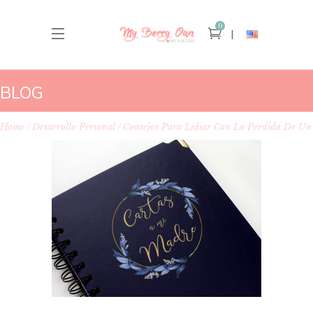
0
BLOG
Home
Desarrollo Personal
Consejos Para Lidiar Con La Pérdida De Un