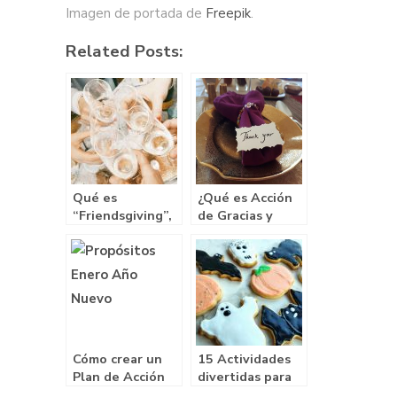
Imagen de portada de
Freepik
.
Related Posts:
Qué es
¿Qué es Acción
“Friendsgiving”,
de Gracias y
la nueva moda
porqué lo
de celebración
celebro?
de Acción de
Gracias
Cómo crear un
15 Actividades
Plan de Acción
divertidas para
para conseguir
una fiesta de