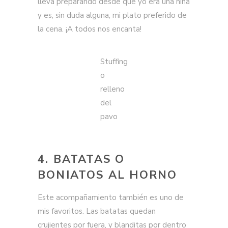
lleva preparando desde que yo era una niña
y es, sin duda alguna, mi plato preferido de
la cena. ¡A todos nos encanta!
Stuffing
o
relleno
del
pavo
4. BATATAS O
BONIATOS AL HORNO
Este acompañamiento también es uno de
mis favoritos. Las batatas quedan
crujientes por fuera, y blanditas por dentro