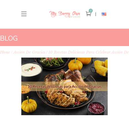
0
BLOG
Home
Acción De Gracias
10 Recetas Deliciosas Para Celebrar Acción D