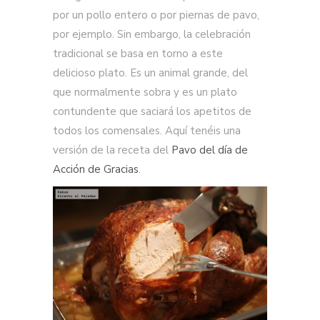
por un pollo entero o por piernas de pavo,
por ejemplo. Sin embargo, la celebración
tradicional se basa en torno a este
delicioso plato. Es un animal grande, del
que normalmente sobra y es un plato
contundente que saciará los apetitos de
todos los comensales. Aquí tenéis una
versión de la receta del
Pavo del día de
Acción de Gracias
.