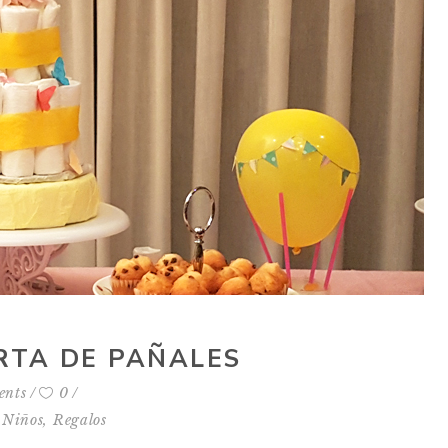
RTA DE PAÑALES
ents
0
,
Niños
,
Regalos