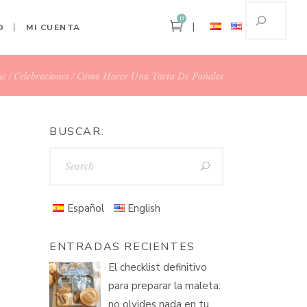
0
O
MI CUENTA
me
Celebraciones
Cómo Hacer Una Tarta De Pañales
BUSCAR:
Español
English
ENTRADAS RECIENTES
El checklist definitivo
para preparar la maleta:
no olvides nada en tu