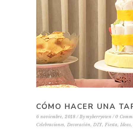
CÓMO HACER UNA TA
6 noviembre, 2018
By
myberryown
0 Comm
Celebraciones
,
Decoración
,
DIY
,
Fiesta
,
Ideas