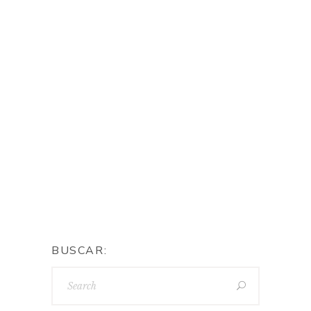
hueco en nuestras atareadas
agendas… Todo lo necesario para
que nuestros pequeños entiendan
la importancia que tienen para
nosotros sus pequeños (o
grandes) logros.
Continue Reading
By
BUSCAR: