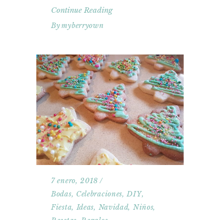
Continue Reading
By
myberryown
7 enero, 2018
Bodas
,
Celebraciones
,
DIY
,
Fiesta
,
Ideas
,
Navidad
,
Niños
,