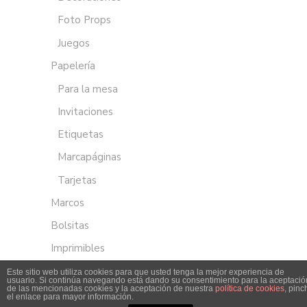
Foto Props
Juegos
Papelería
Para la mesa
Invitaciones
Etiquetas
Marcapáginas
Tarjetas
Marcos
Bolsitas
Imprimibles
Este sitio web utiliza cookies para que usted tenga la mejor experiencia de
usuario. Si continúa navegando está dando su consentimiento para la aceptació
de las mencionadas cookies y la aceptación de nuestra
política de cookies
, pinc
el enlace para mayor información.