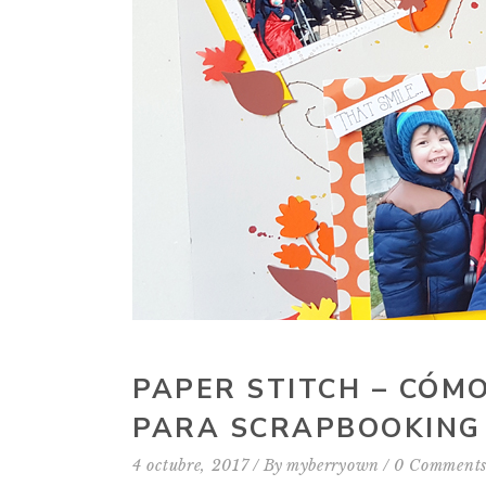
PAPER STITCH – CÓM
PARA SCRAPBOOKING
4 octubre, 2017
By
myberryown
0 Comment