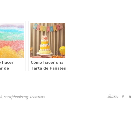
 hacer
Cómo hacer una
ar de
Tarta de Pañales
res
,
,
share:
ok
scrapbooking
técnicas