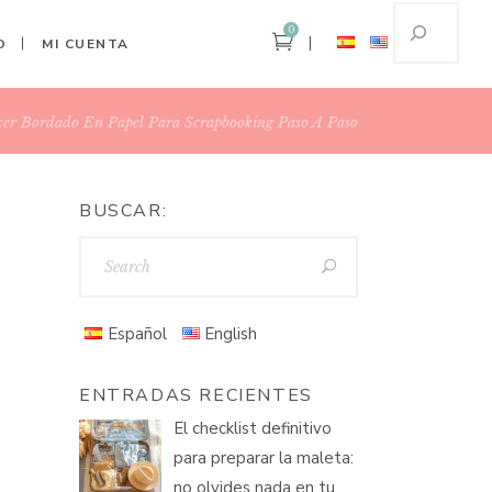
0
O
MI CUENTA
cer Bordado En Papel Para Scrapbooking Paso A Paso
BUSCAR:
Español
English
ENTRADAS RECIENTES
El checklist definitivo
para preparar la maleta:
no olvides nada en tu