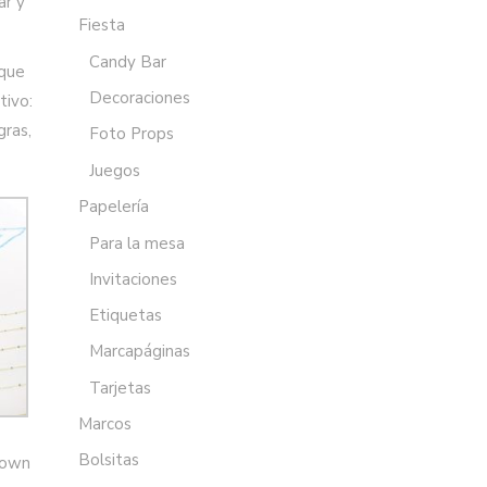
ar y
Fiesta
Candy Bar
 que
Decoraciones
tivo:
gras,
Foto Props
Juegos
Papelería
Para la mesa
Invitaciones
Etiquetas
Marcapáginas
Tarjetas
Marcos
Bolsitas
yown