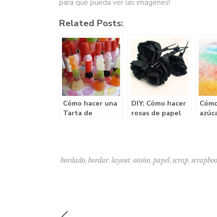
para que pueda ver las imágenes!
Related Posts:
Cómo hacer una
DIY: Cómo hacer
Cómo
Tarta de
rosas de papel
azúc
Chuches paso a
colo
paso
,
,
,
,
,
,
bordado
bordar
layout
otoño
papel
scrap
scrapbo