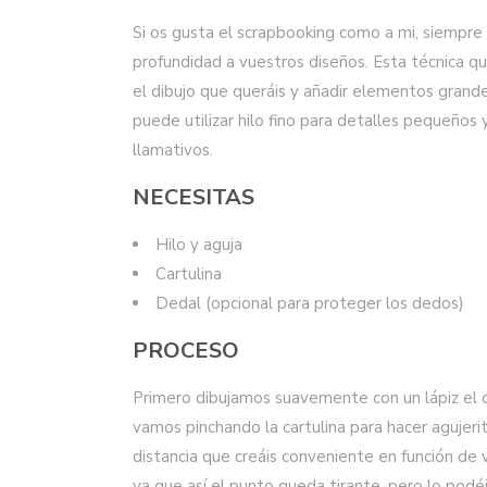
Si os gusta el scrapbooking como a mi, siempre
profundidad a vuestros diseños. Esta técnica qu
el dibujo que queráis y añadir elementos grand
puede utilizar hilo fino para detalles pequeño
llamativos.
NECESITAS
Hilo y aguja
Cartulina
Dedal (opcional para proteger los dedos)
PROCESO
Primero dibujamos suavemente con un lápiz el 
vamos pinchando la cartulina para hacer agujerit
distancia que creáis conveniente en función de
ya que así el punto queda tirante, pero lo podéis