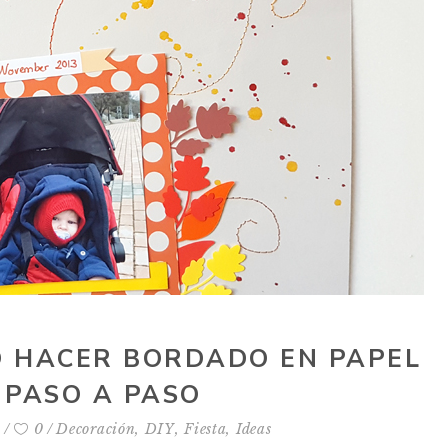
O HACER BORDADO EN PAPEL
 PASO A PASO
s
0
Decoración
,
DIY
,
Fiesta
,
Ideas