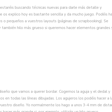
 estaréis buscando técnicas nuevas para darle más detalle y
e os explico hoy es bastante sencilla y da mucho juego. Podéis h
es o pequeños a vuestros layouts (páginas de scrapbooking). Se
s y también hilo más grueso si queremos hacer elementos grandes 
diseño que vamos a querer bordar. Cogemos la aguja y el dedal y
os en todas las líneas dibujadas. Los agujeros los podéis hacer a l
 vuestro diseño. Yo normalmente los hago a unos 3-4 mm de distan
 hacer más grande si, por ejemplo, utilizáis un hilo grueso.