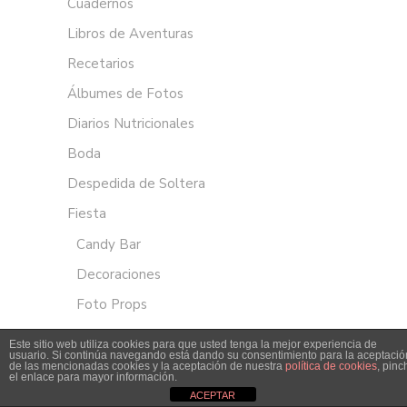
Cuadernos
Libros de Aventuras
Recetarios
Álbumes de Fotos
Diarios Nutricionales
Boda
Despedida de Soltera
Fiesta
Candy Bar
Decoraciones
Foto Props
Juegos
Este sitio web utiliza cookies para que usted tenga la mejor experiencia de
usuario. Si continúa navegando está dando su consentimiento para la aceptació
Papelería
de las mencionadas cookies y la aceptación de nuestra
política de cookies
, pinc
el enlace para mayor información.
Para la mesa
ACEPTAR