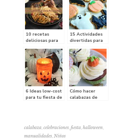
10 recetas
15 Actividades
deliciosas para
divertidas para
celebrar Acción
una fiesta de
de Gracias en
Halloween
familia
6 Ideas low-cost
Cómo hacer
para tu fiesta de
calabazas de
Halloween
fondant para
Halloween
,
,
,
,
calabaza
celebraciones
fiesta
halloween
,
manualidades
Niños