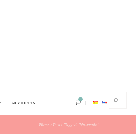
0
O
MI CUENTA
Home
Posts Tagged "nutrición"