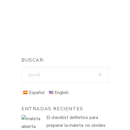
un poco inusuales para esta tarta,
como la calabaza. Aunque os
resulte un poco extraño, darle
By
myberryown
BUSCAR:
Español
English
ENTRADAS RECIENTES
El checklist definitivo para
preparar la maleta: no olvides