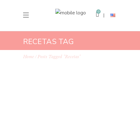
0
RECETAS TAG
Home
Posts Tagged "recetas"
19 septiembre, 2017
Bodas
,
Celebraciones
,
Decoración
,
DIY
,
Fiesta
,
Halloween
,
Ideas
,
Navidad
,
Niños
,
Recetas