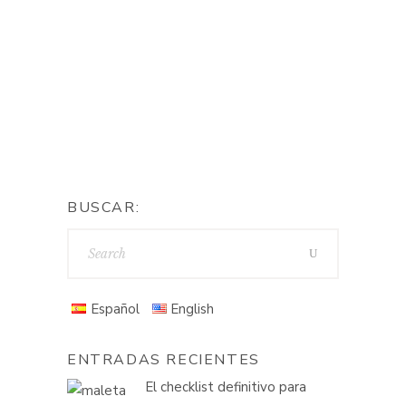
terracitas, la playa, los chiringuitos,
los helados, las barbacoas, la
vorágine de planes que llenan
nuestras agendas
By
BUSCAR:
Español
English
ENTRADAS RECIENTES
El checklist definitivo para