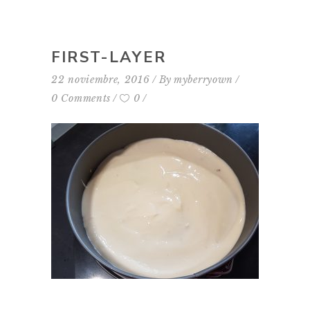
FIRST-LAYER
22 noviembre, 2016
By
myberryown
0 Comments
0