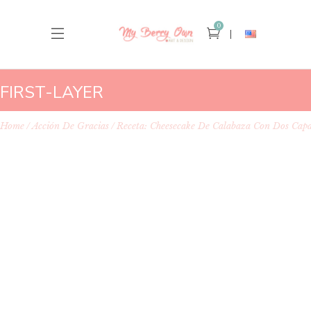
0
FIRST-LAYER
Home
Acción De Gracias
Receta: Cheesecake De Calabaza Con Dos Cap