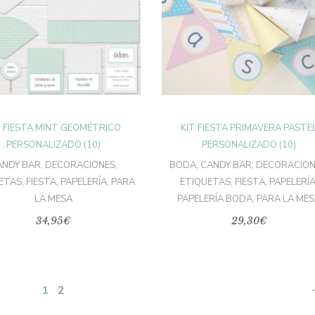
SELECCIONAR
SELECCIONAR
OPCIONES
OPCIONES
T FIESTA MINT GEOMÉTRICO
KIT FIESTA PRIMAVERA PASTE
PERSONALIZADO (10)
PERSONALIZADO (10)
ANDY BAR
,
DECORACIONES
,
BODA
,
CANDY BAR
,
DECORACION
ETAS
,
FIESTA
,
PAPELERÍA
,
PARA
ETIQUETAS
,
FIESTA
,
PAPELERÍ
LA MESA
PAPELERÍA BODA
,
PARA LA ME
34,95
€
29,30
€
1
2