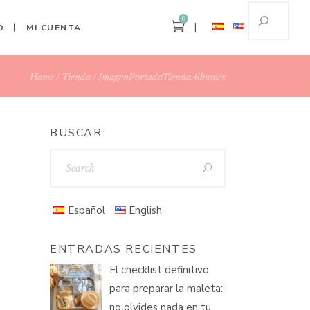
0
O
MI CUENTA
Home
Tienda
ImagenPortadaTiendaAlbumes
BUSCAR:
Español
English
ENTRADAS RECIENTES
El checklist definitivo
para preparar la maleta:
no olvides nada en tu