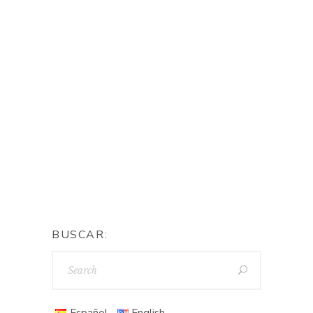
Las Navidades y los Reyes son un
momento mágico. Especialmente
para los niños, pero yo lo disfruto
exactamente igual que ellos.
Estas fechas están llenas de
tantas cosas bonitas que siempre
me hace sonreír e ilusionarme cada
año. Hoy quiero
By
myberryown
BUSCAR:
Español
English