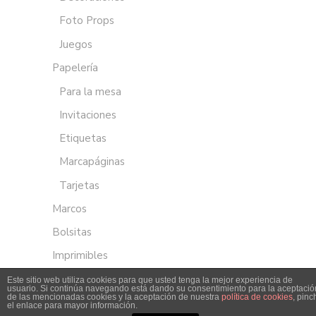
Foto Props
Juegos
Papelería
Para la mesa
Invitaciones
Etiquetas
Marcapáginas
Tarjetas
Marcos
Bolsitas
Imprimibles
Este sitio web utiliza cookies para que usted tenga la mejor experiencia de
usuario. Si continúa navegando está dando su consentimiento para la aceptació
de las mencionadas cookies y la aceptación de nuestra
política de cookies
, pinc
el enlace para mayor información.