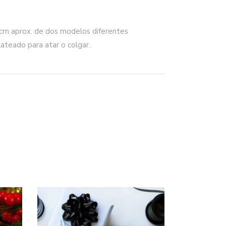
12cm aprox. de dos modelos diferentes
lateado para atar o colgar.