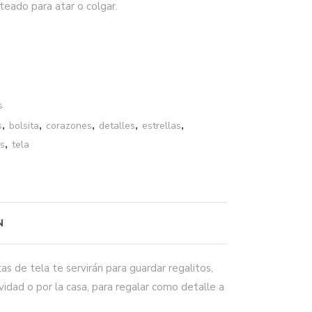
teado para atar o colgar.
s
s
,
bolsita
,
corazones
,
detalles
,
estrellas
,
os
,
tela
N
as de tela te servirán para guardar regalitos,
vidad o por la casa, para regalar como detalle a