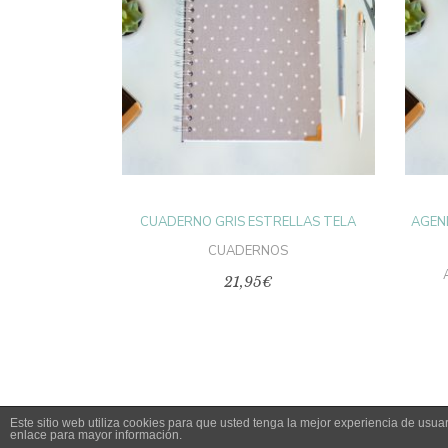
AÑADIR AL
CARRITO
CUADERNO GRIS ESTRELLAS TELA
AGEN
CUADERNOS
21,95
€
Este sitio web utiliza cookies para que usted tenga la mejor experiencia de us
enlace para mayor información.