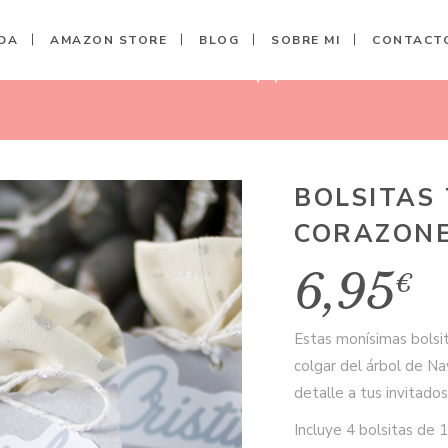
DA
AMAZON STORE
BLOG
SOBRE MI
CONTACT
Y CORAZONES PLATA (4)
BOLSITAS 
CORAZONE
6,95
€
Estas monísimas bolsit
colgar del árbol de Na
detalle a tus invitado
Incluye 4 bolsitas de