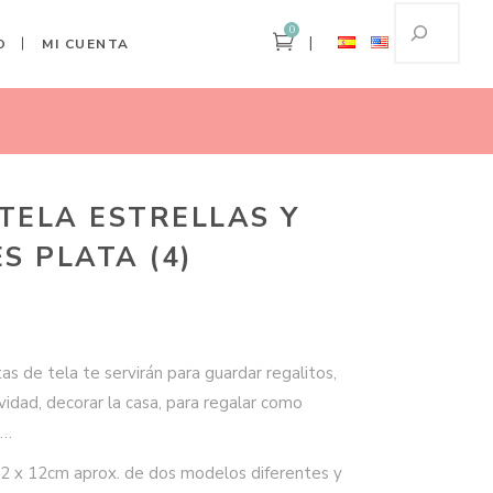
0
O
MI CUENTA
Home
Bolsitas Tela Estrellas Y Corazones Plata (4)
TELA ESTRELLAS Y
S PLATA (4)
as de tela te servirán para guardar regalitos,
vidad, decorar la casa, para regalar como
s…
 12 x 12cm aprox. de dos modelos diferentes y