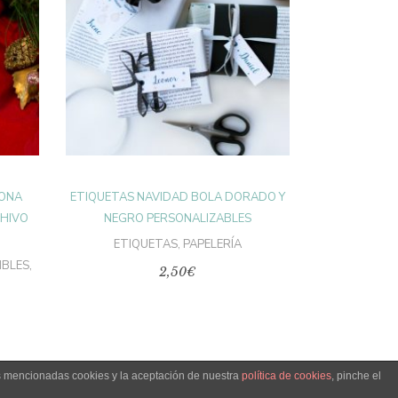
AÑADIR AL
CARRITO
RONA
ETIQUETAS NAVIDAD BOLA DORADO Y
CHIVO
NEGRO PERSONALIZABLES
ETIQUETAS
,
PAPELERÍA
IBLES
,
2,50
€
as mencionadas cookies y la aceptación de nuestra
política de cookies
, pinche el