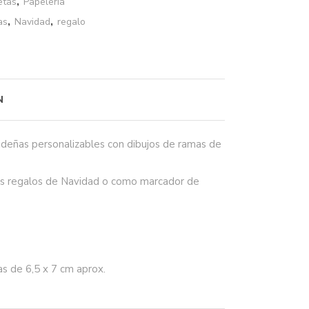
etas
,
Papelería
as
,
Navidad
,
regalo
N
ideñas personalizables con dibujos de ramas de
los regalos de Navidad o como marcador de
as de 6,5 x 7 cm aprox.