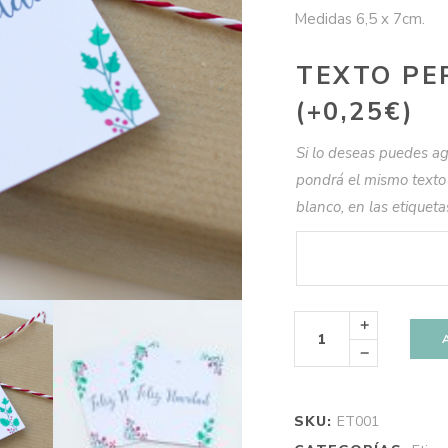
Medidas 6,5 x 7cm.
TEXTO PE
(+
0,25
€
)
Si lo deseas puedes ag
pondrá el mismo texto 
blanco, en las etiqueta
Etiquetas
Navidad
Acebo
Personalizadas
(5)
quantity
SKU:
ET001