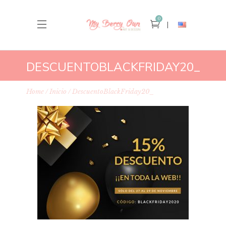
0
DESCUENTOBLACKFRIDAY20_
Home
Inicio
DescuentoBlackFriday20_