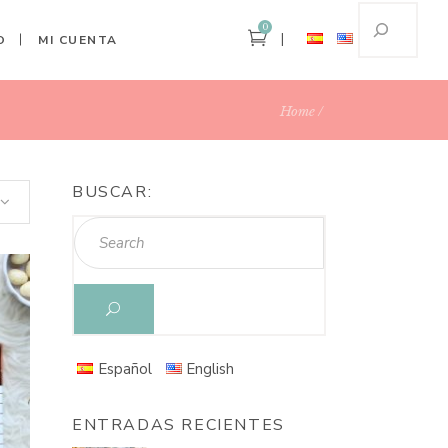
0
O
MI CUENTA
Home
BUSCAR:
Este
Español
English
producto
tiene
múltiples
variantes.
ENTRADAS RECIENTES
Las