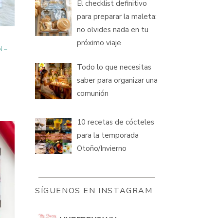
opciones
El checklist definitivo
se
pueden
para preparar la maleta:
elegir
en
no olvides nada en tu
la
próximo viaje
página
 –
de
producto
Todo lo que necesitas
saber para organizar una
comunión
10 recetas de cócteles
para la temporada
Otoño/Invierno
Este
producto
tiene
SÍGUENOS EN INSTAGRAM
múltiples
variantes.
Las
opciones