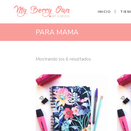
INICIO
TIEN
PARA MAMA
Mostrando los 6 resultados
Este
producto
SELECCIONAR
tiene
múltiples
variantes.
OPCIONES
Las