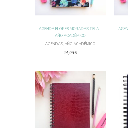
opciones
se
pueden
elegir
en
la
página
AGENDA FLORES MORADAS TELA –
AGEN
de
producto
AÑO ACADÉMICO
AGENDAS
,
AÑO ACADÉMICO
24,95
€
AÑADIR AL
CARRITO