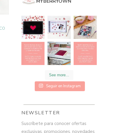
MYBERRYOWN
se
pueden
elegir
en
la
página
NCO
de
producto
See more...
Seguir en Instagram
NEWSLETTER
Suscríbete para conocer ofertas
exclusivas, promociones, novedades