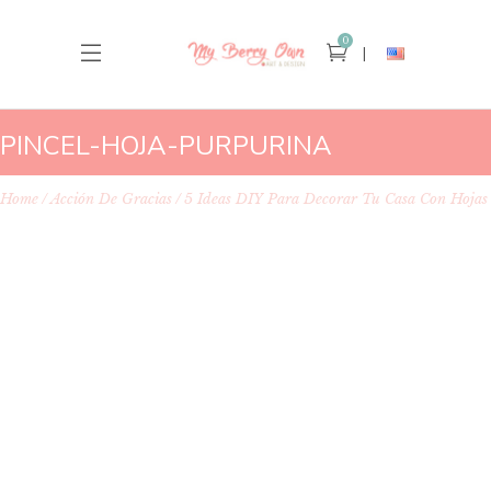
0
PINCEL-HOJA-PURPURINA
Home
Acción De Gracias
5 Ideas DIY Para Decorar Tu Casa Con Hojas