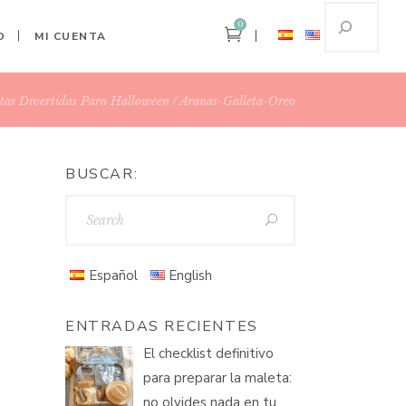
0
O
MI CUENTA
tas Divertidas Para Halloween
Aranas-Galleta-Oreo
BUSCAR:
Español
English
ENTRADAS RECIENTES
El checklist definitivo
para preparar la maleta:
no olvides nada en tu