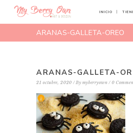
INICIO
TIEN
ARANAS-GALLETA-OREO
ARANAS-GALLETA-OR
21 octubre, 2020
By
myberryown
0 Commen