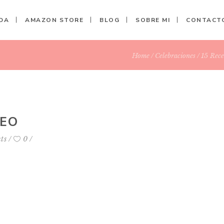
DA
AMAZON STORE
BLOG
SOBRE MI
CONTACT
Home
Celebraciones
15 Rece
EO
ts
0