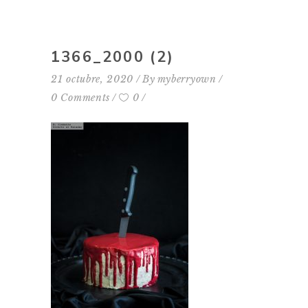
1366_2000 (2)
21 octubre, 2020
By
myberryown
0 Comments
0