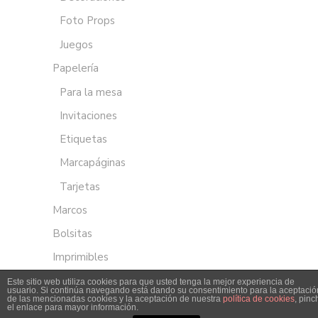
Foto Props
Juegos
Papelería
Para la mesa
Invitaciones
Etiquetas
Marcapáginas
Tarjetas
Marcos
Bolsitas
Imprimibles
Este sitio web utiliza cookies para que usted tenga la mejor experiencia de
usuario. Si continúa navegando está dando su consentimiento para la aceptació
de las mencionadas cookies y la aceptación de nuestra
política de cookies
, pinc
el enlace para mayor información.