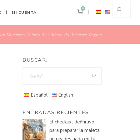
0
O
MI CUENTA
um Mariposas Colores A4
Album-A4-Primera-Pagina
BUSCAR:
Español
English
ENTRADAS RECIENTES
El checklist definitivo
para preparar la maleta:
no olvides nada en tu