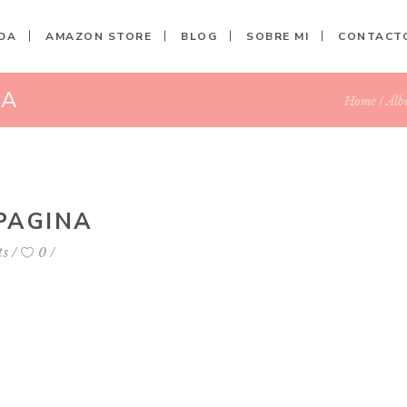
DA
AMAZON STORE
BLOG
SOBRE MI
CONTACT
NA
Home
Álb
PAGINA
ts
0