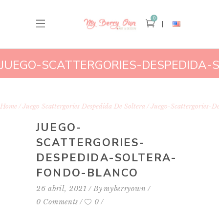
0
JUEGO-SCATTERGORIES-DESPEDIDA-
FONDO-BLANCO
Home
Juego Scattergories Despedida De Soltera
Juego-Scattergories-D
JUEGO-
SCATTERGORIES-
DESPEDIDA-SOLTERA-
FONDO-BLANCO
26 abril, 2021
By
myberryown
0 Comments
0