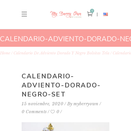
0
CALENDARIO-ADVIENTO-DORADO-NE
Home
Calendario De Adviento Dorado Y Negro Bolsitas Tela
Calendari
CALENDARIO-
ADVIENTO-DORADO-
NEGRO-SET
15 noviembre, 2020
By
myberryown
0 Comments
0