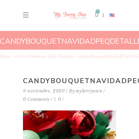
0
CANDYBOUQUETNAVIDADPEQDETALL
Home
Centro Bombones Rojo Pequeño
CandyBouquetNavidadPeqDetal
CANDYBOUQUETNAVIDADPE
9 noviembre, 2020
By
myberryown
0 Comments
0