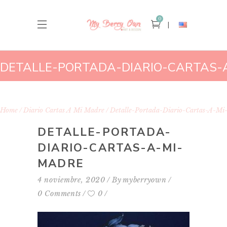
0
DETALLE-PORTADA-DIARIO-CARTAS-
MI-MADRE
Home
Diario Cartas A Mi Madre
Detalle-Portada-Diario-Cartas-A-M
DETALLE-PORTADA-
DIARIO-CARTAS-A-MI-
MADRE
4 noviembre, 2020
By
myberryown
0 Comments
0