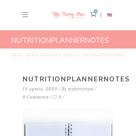
0
NUTRITIONPLANNERNOTES
Home
Agenda Nutricional Turquesa
NutritionPlannerNotes
NUTRITIONPLANNERNOTES
16 agosto, 2020
By
myberryown
0 Comments
0