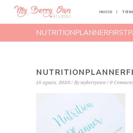
INICIO
TIEN
NUTRITIONPLANNERFIRST
NUTRITIONPLANNERF
16 agosto, 2020
By
myberryown
0 Comment