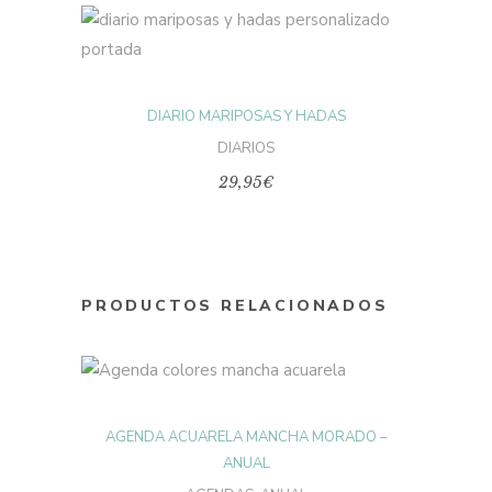
Este
producto
SELECCIONAR
tiene
múltiples
variantes.
OPCIONES
Las
DIARIO MARIPOSAS Y HADAS
opciones
se
DIARIOS
pueden
elegir
29,95
€
en
la
página
de
producto
PRODUCTOS RELACIONADOS
Este
producto
SELECCIONAR
tiene
múltiples
AGENDA ACUARELA MANCHA MORADO –
variantes.
OPCIONES
Las
ANUAL
opciones
se