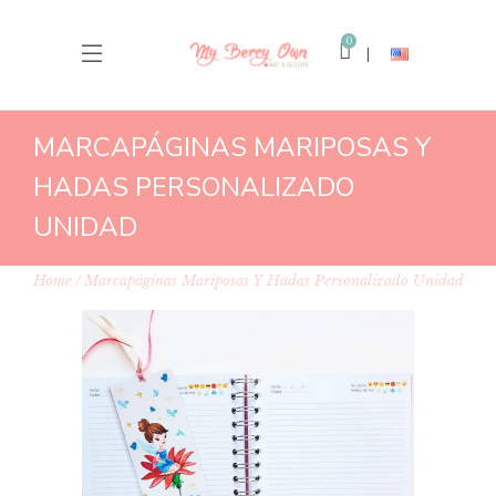
0
MARCAPÁGINAS MARIPOSAS Y
HADAS PERSONALIZADO
UNIDAD
Home
Marcapáginas Mariposas Y Hadas Personalizado Unidad