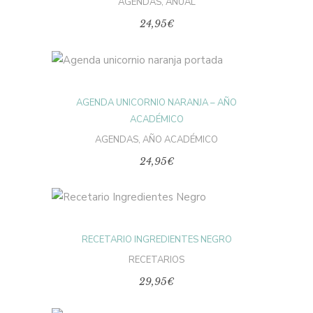
AGENDAS
,
ANUAL
pueden
elegir
24,95
€
en
la
página
de
Este
producto
producto
SELECCIONAR
tiene
múltiples
AGENDA UNICORNIO NARANJA – AÑO
variantes.
OPCIONES
Las
ACADÉMICO
opciones
se
AGENDAS
,
AÑO ACADÉMICO
pueden
elegir
24,95
€
en
la
página
de
producto
SELECCIONAR
RECETARIO INGREDIENTES NEGRO
OPCIONES
RECETARIOS
29,95
€