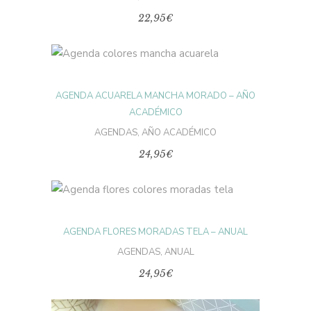
se
22,95
€
pueden
elegir
en
la
Este
página
producto
SELECCIONAR
de
tiene
producto
múltiples
AGENDA ACUARELA MANCHA MORADO – AÑO
variantes.
OPCIONES
Las
ACADÉMICO
opciones
se
AGENDAS
,
AÑO ACADÉMICO
pueden
elegir
24,95
€
en
la
página
de
Este
producto
producto
SELECCIONAR
tiene
múltiples
AGENDA FLORES MORADAS TELA – ANUAL
variantes.
OPCIONES
Las
AGENDAS
,
ANUAL
opciones
se
24,95
€
pueden
elegir
en
la