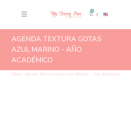
0
AGENDA TEXTURA GOTAS
AZUL MARINO - AÑO
ACADÉMICO
Home
Agenda Textura Gotas Azul Marino – Año Académico