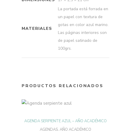
La portada está forrada en
un papel con textura de
gotas en color azul marino.
MATERIALES
Las páginas interiores son
de papel satinado de
100grs.
PRODUCTOS RELACIONADOS
Este
producto
SELECCIONAR
tiene
múltiples
AGENDA SERPIENTE AZUL – AÑO ACADÉMICO
variantes.
OPCIONES
Las
AGENDAS
,
AÑO ACADÉMICO
opciones