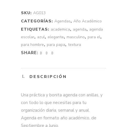
Académico
quantity
SKU:
AG013
CATEGORÍAS:
Agendas
,
Año Académico
ETIQUETAS:
academica
,
agenda
,
agenda
escolar
,
azul
,
elegante
,
masculino
,
para el
,
para hombre
,
para papa
,
textura
SHARE:
DESCRIPCIÓN
Una práctica y bonita agenda con anillas, y
con todo lo que necesitas para tu
organización diaria, semanal y anual.
Agenda en formato año académico, de
Septiembre a Junio.