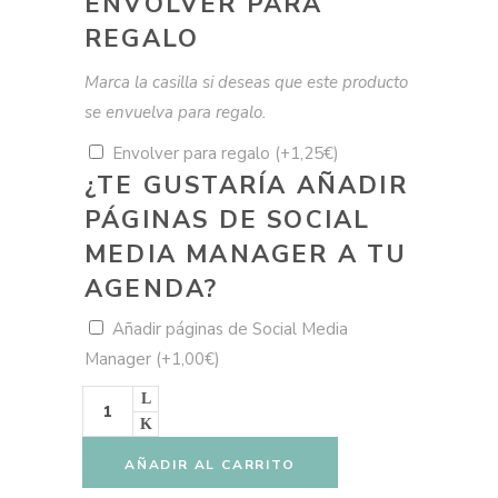
ENVOLVER PARA
REGALO
Marca la casilla si deseas que este producto
se envuelva para regalo.
Envolver para regalo
(+
1,25
€
)
¿TE GUSTARÍA AÑADIR
PÁGINAS DE SOCIAL
MEDIA MANAGER A TU
AGENDA?
Añadir páginas de Social Media
Manager
(+
1,00
€
)
Agenda
textura
gotas
azul
marino
AÑADIR AL CARRITO
-
Año