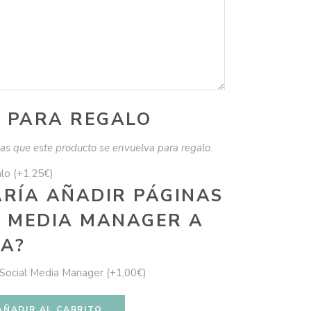
 PARA REGALO
seas que este producto se envuelva para regalo.
alo
(+
1,25
€
)
ARÍA AÑADIR PÁGINAS
L MEDIA MANAGER A
A?
 Social Media Manager
(+
1,00
€
)
AÑADIR AL CARRITO