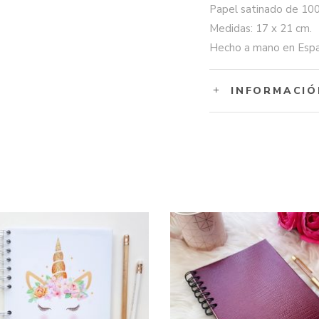
Papel satinado de 100
Medidas: 17 x 21 cm.
Hecho a mano en Españ
INFORMACIÓ
Este
producto
SELECCIONAR
SELECCIONAR
tiene