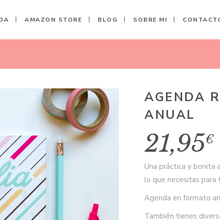
DA
AMAZON STORE
BLOG
SOBRE MI
CONTACT
 ANUAL
AGENDA R
ANUAL
21,95
€
Una práctica y bonita 
lo que necesitas para t
Agenda en formato anu
También tienes diversa