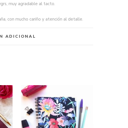
grs, muy agradable al tacto.
a, con mucho cariño y atención al detalle.
N ADICIONAL
Este
Este
producto
producto
SELECCIONAR
tiene
tiene