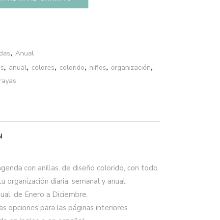
das
,
Anual
s
,
anual
,
colores
,
colorido
,
niños
,
organización
,
rayas
N
agenda con anillas, de diseño colorido, con todo
u organización diaria, semanal y anual.
al, de Enero a Diciembre.
s opciones para las páginas interiores.