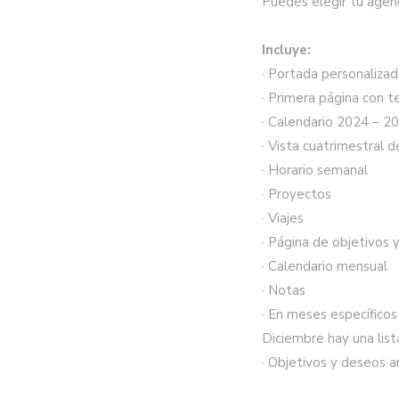
Puedes elegir tu agend
Incluye:
· Portada personalizad
· Primera página con t
· Calendario 2024 – 2
· Vista cuatrimestral d
· Horario semanal
· Proyectos
· Viajes
· Página de objetivos 
· Calendario mensual
· Notas
· En meses específicos 
Diciembre hay una lista
· Objetivos y deseos a