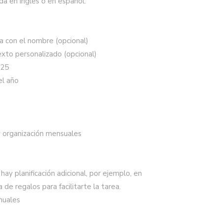
a en ingles o en español.
a con el nombre (opcional)
exto personalizado (opcional)
025
el año
y organización mensuales
hay planificación adicional, por ejemplo, en
 de regalos para facilitarte la tarea.
nuales