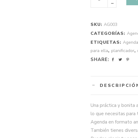
Colores
-
Anual
quantity
SKU:
AG003
CATEGORÍAS:
Agen
ETIQUETAS:
Agenda
para ella
,
planificador
,
SHARE:
DESCRIPCIÓ
Una práctica y bonita 
lo que necesitas para t
Agenda en formato anu
También tienes diversa