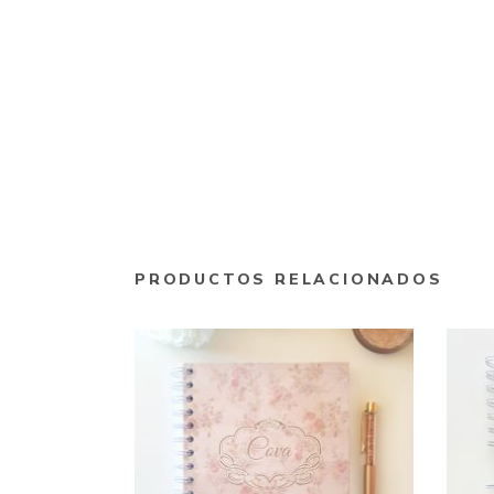
PRODUCTOS RELACIONADOS
Este
producto
SELECCIONAR
tiene