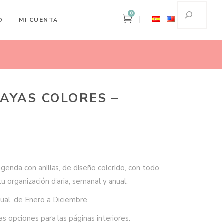
0
O
MI CUENTA
Home
Agenda Rayas Colores – Anual
AYAS COLORES –
agenda con anillas, de diseño colorido, con todo
u organización diaria, semanal y anual.
al, de Enero a Diciembre.
s opciones para las páginas interiores.